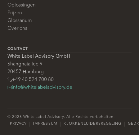
Oplossingen
Prijzen
Glossarium
Over ons
CONTACT
White Label Advisory GmbH
Shanghaiallee 9
20457 Hamburg
+49 40 524 700 80
info@whitelabeladvisory.de
© 2026 White Label Advisory. Alle Rechte vorbehalten.
|
|
|
PRIVACY
IMPRESSUM
KLOKKENLUIDERSREGELING
GED