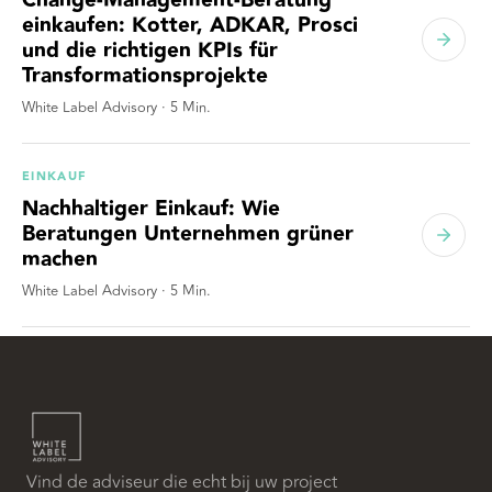
Change-Management-Beratung
einkaufen: Kotter, ADKAR, Prosci
und die richtigen KPIs für
Transformationsprojekte
White Label Advisory
·
5
Min.
EINKAUF
Nachhaltiger Einkauf: Wie
Beratungen Unternehmen grüner
machen
White Label Advisory
·
5
Min.
Vind de adviseur die echt bij uw project