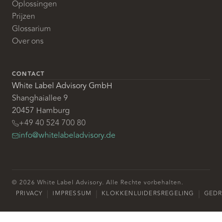
Oplossingen
Prijzen
Glossarium
Over ons
CONTACT
White Label Advisory GmbH
Shanghaiallee 9
20457 Hamburg
+49 40 524 700 80
info@whitelabeladvisory.de
© 2026 White Label Advisory. Alle Rechte vorbehalten.
|
|
|
PRIVACY
IMPRESSUM
KLOKKENLUIDERSREGELING
GED