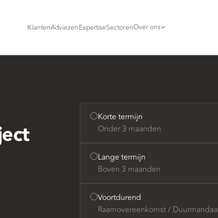
Over ons
Klanten
Adviezen
Expertise
Sectoren
Korte termijn
ject
Onder 3 maanden
Lange termijn
Boven 3 maanden
Voortdurend
Raamovereenkomst / Duurmandaa