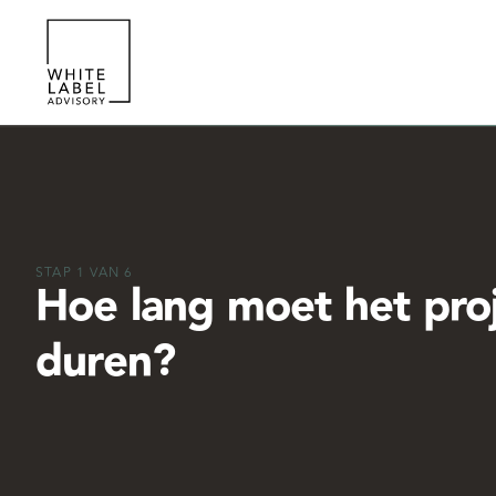
STAP
1
VAN
6
Hoe lang moet het pro
duren?