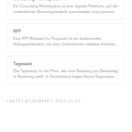
Ein Consulting Marketplace ist eine digitale Plattform, auf der
Unternehmen Beratungsbedarfe ausschreiben und passende
Beratungen Angebote abgeben — meist mit standardisierten
Tagessätzen und vorqualifizierten Anbietern.
RFP
Eine RFP (Request for Proposal) ist ein strukturiertes
Anfragedokument, mit dem Unternehmen mehrere Anbieter
gleichzeitig zur Angebotsabgabe einladen — typischerweise
vier bis sechs Seiten, mit klar definiertem Bedarf, Scope,
Pricing-Vorlage und Bewertungs-Kriterien.
Tagessatz
Der Tagessatz ist der Preis, den eine Beratung pro Beratertag
in Rechnung stellt. In Deutschland liegen Senior-Tagessätze
typischerweise zwischen 1.400 und 2.400 Euro, Mid-Level
zwischen 1.000 und 1.600 Euro, Junior zwischen 600 und
1.000 Euro — abhängig von Beratungs-Marke, Branche und
Projektart.
LAATST BIJGEWERKT
:
2026-05-05