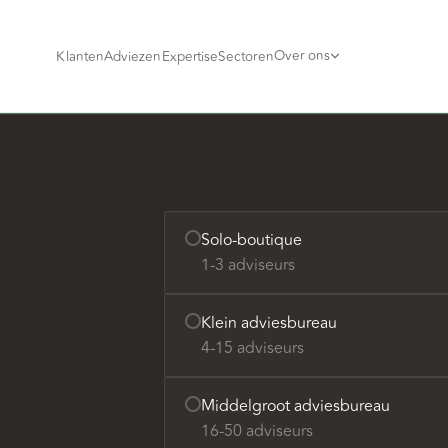
Over ons
Klanten
Adviezen
Expertise
Sectoren
Solo-boutique
1-3 adviseurs
Klein adviesbureau
4-15 adviseurs
Middelgroot adviesbureau
16-50 adviseurs