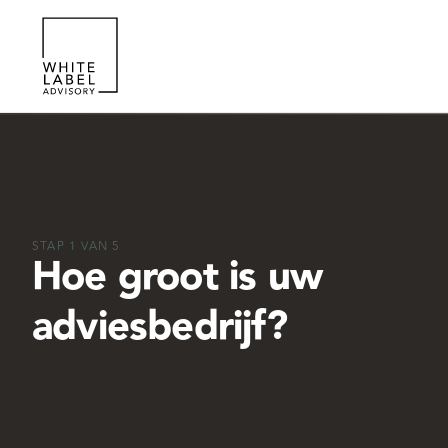
STAP
1
VAN
5
Hoe groot is uw
adviesbedrijf?