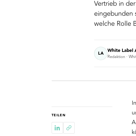
Vertrieb in de
eingebunden s
welche Rolle 
White Label 
LA
Redaktion · Whi
I
u
TEILEN
A
k