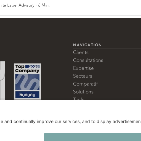
ite Label Advisory
·
6
Min.
NAVIGATION
Clients
Consultations
Expertise
Secteurs
Comparatif
Solutions
Tarifs
Glossaire
À propos