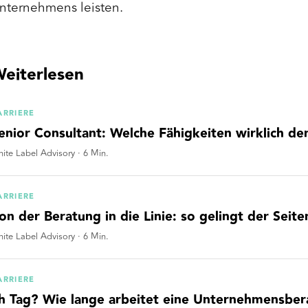
nternehmens leisten.
eiterlesen
ARRIERE
enior Consultant: Welche Fähigkeiten wirklich d
ite Label Advisory
·
6
Min.
ARRIERE
on der Beratung in die Linie: so gelingt der Seit
ite Label Advisory
·
6
Min.
ARRIERE
h Tag? Wie lange arbeitet eine Unternehmensbe