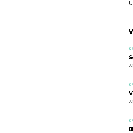
U
W
K
S
Wh
K
V
Wh
K
8