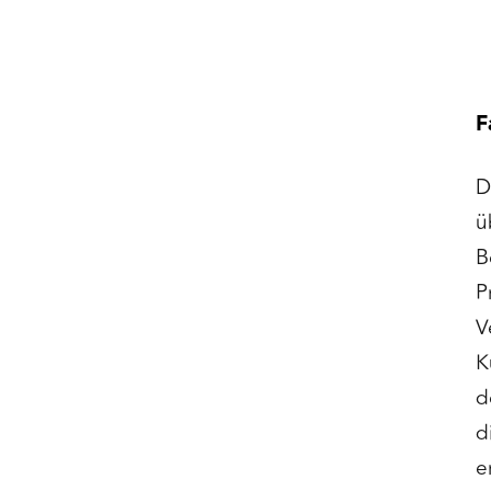
F
D
ü
B
P
V
K
d
d
e