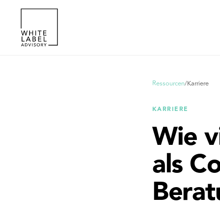
Ressourcen
/
Karriere
KARRIERE
Wie v
als Co
Berat