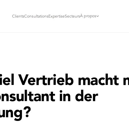
À propos
Clients
Consultations
Expertise
Secteurs
iel Vertrieb macht
nsultant in der
ung?