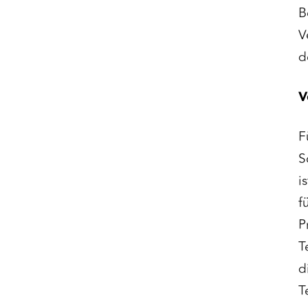
B
V
d
V
F
S
i
f
P
T
d
T