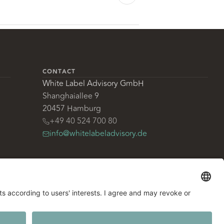
CONTACT
White Label Advisory GmbH
Shanghaiallee 9
20457 Hamburg
+49 40 524 700 80
info@whitelabeladvisory.de