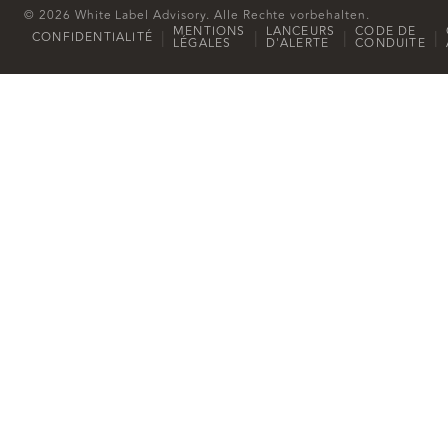
© 2026 White Label Advisory. Alle Rechte vorbehalten.
MENTIONS
LANCEURS
CODE DE
|
|
|
|
CONFIDENTIALITÉ
LÉGALES
D'ALERTE
CONDUITE