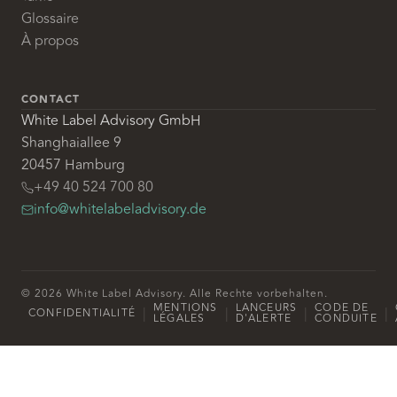
Glossaire
À propos
CONTACT
White Label Advisory GmbH
Shanghaiallee 9
20457 Hamburg
+49 40 524 700 80
info@whitelabeladvisory.de
© 2026 White Label Advisory. Alle Rechte vorbehalten.
MENTIONS
LANCEURS
CODE DE
|
|
|
|
CONFIDENTIALITÉ
LÉGALES
D'ALERTE
CONDUITE