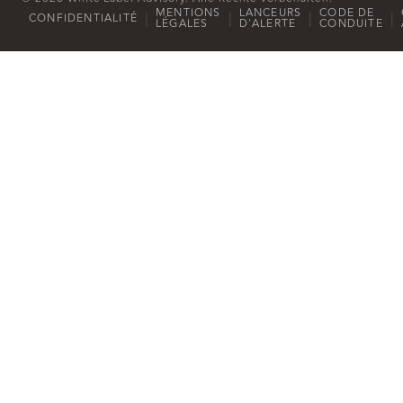
MENTIONS
LANCEURS
CODE DE
|
|
|
|
CONFIDENTIALITÉ
LÉGALES
D'ALERTE
CONDUITE